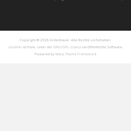
info@brillenbau
www.brillenbau
Copyright © 2026 brillenbauer. Alle Rechte vorbehalten.
Joomla!
ist freie, unter der
GNU/GPL-Lizenz
veröffentlichte Software.
Powered by
Warp Theme Framework