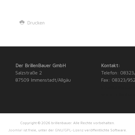
Drucken
Der BrillenBauer GmbH
Kontakt:
Salzstraße 2
Telefon: 08323
87509 Immenstadt/Allgäu
Fax: 08323/95
info@brillenbau
www.brillenbau
Copyright © 2026 brillenbauer. Alle Rechte vorbehalten.
Joomla!
ist freie, unter der
GNU/GPL-Lizenz
veröffentlichte Software.